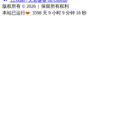
123xiao | 无名键客 on GitHub
版权所有 © 2026
|
保留所有权利
本站已运行
❤️
3598
天
9
小时
9
分钟
18
秒