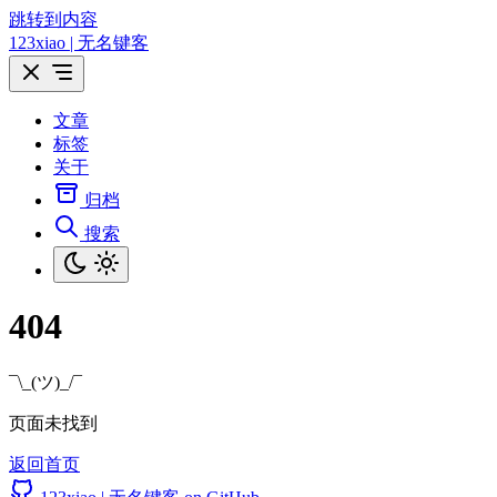
跳转到内容
123xiao | 无名键客
文章
标签
关于
归档
搜索
404
¯\_(ツ)_/¯
页面未找到
返回首页