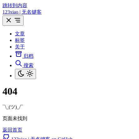
跳转到内容
123xiao | 无名键客
文章
标签
关于
归档
搜索
404
¯\_(ツ)_/¯
页面未找到
返回首页