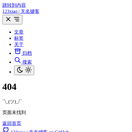
跳转到内容
123xiao | 无名键客
文章
标签
关于
归档
搜索
404
¯\_(ツ)_/¯
页面未找到
返回首页