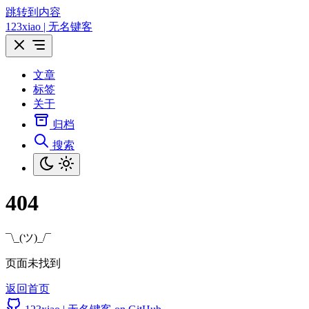
跳转到内容
123xiao | 无名键客
文章
标签
关于
归档
搜索
404
¯\_(ツ)_/¯
页面未找到
返回首页