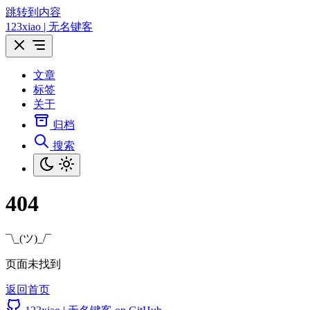
跳转到内容
123xiao | 无名键客
文章
标签
关于
归档
搜索
404
¯\_(ツ)_/¯
页面未找到
返回首页