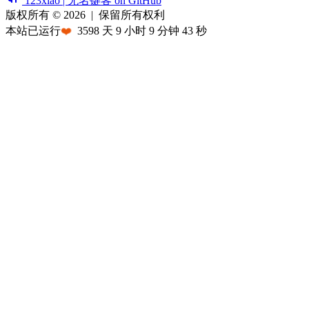
123xiao | 无名键客 on GitHub
版权所有 © 2026
|
保留所有权利
本站已运行
❤️
3598
天
9
小时
9
分钟
43
秒