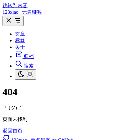
跳转到内容
123xiao | 无名键客
文章
标签
关于
归档
搜索
404
¯\_(ツ)_/¯
页面未找到
返回首页