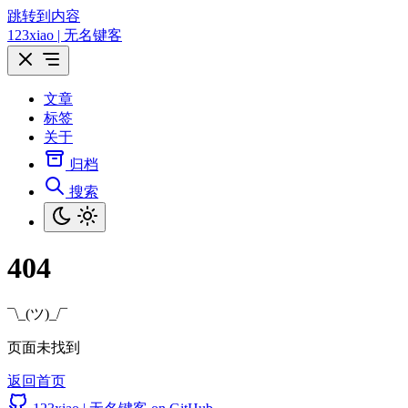
跳转到内容
123xiao | 无名键客
文章
标签
关于
归档
搜索
404
¯\_(ツ)_/¯
页面未找到
返回首页