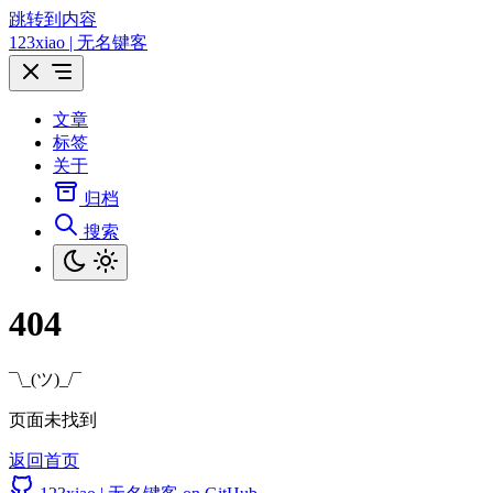
跳转到内容
123xiao | 无名键客
文章
标签
关于
归档
搜索
404
¯\_(ツ)_/¯
页面未找到
返回首页