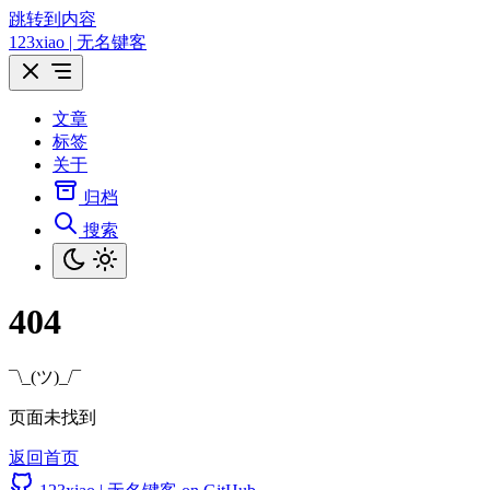
跳转到内容
123xiao | 无名键客
文章
标签
关于
归档
搜索
404
¯\_(ツ)_/¯
页面未找到
返回首页