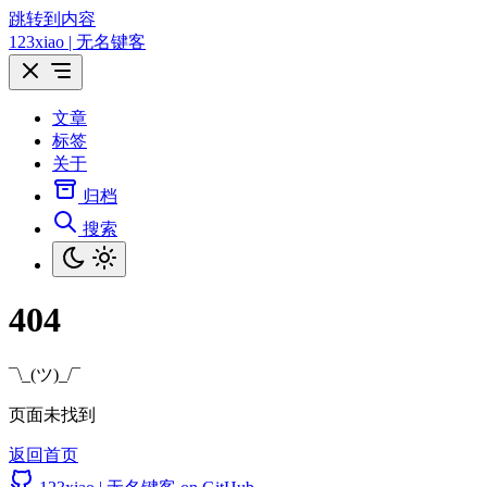
跳转到内容
123xiao | 无名键客
文章
标签
关于
归档
搜索
404
¯\_(ツ)_/¯
页面未找到
返回首页