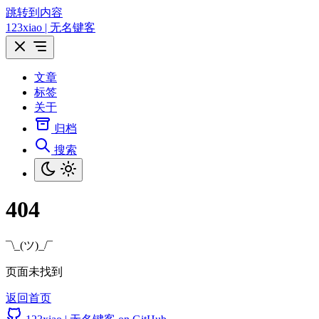
跳转到内容
123xiao | 无名键客
文章
标签
关于
归档
搜索
404
¯\_(ツ)_/¯
页面未找到
返回首页