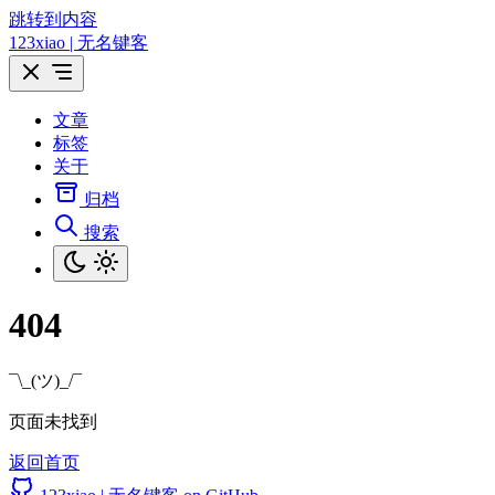
跳转到内容
123xiao | 无名键客
文章
标签
关于
归档
搜索
404
¯\_(ツ)_/¯
页面未找到
返回首页