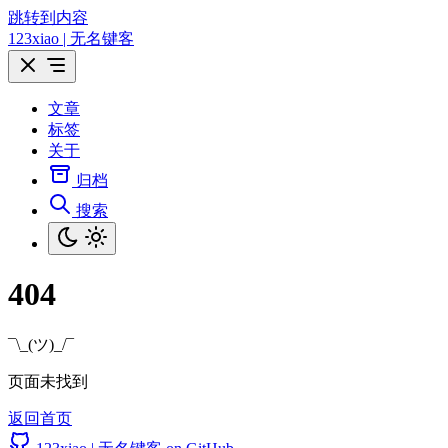
跳转到内容
123xiao | 无名键客
文章
标签
关于
归档
搜索
404
¯\_(ツ)_/¯
页面未找到
返回首页