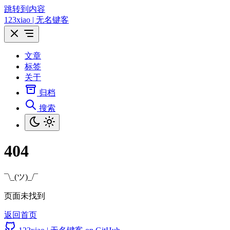
跳转到内容
123xiao | 无名键客
文章
标签
关于
归档
搜索
404
¯\_(ツ)_/¯
页面未找到
返回首页