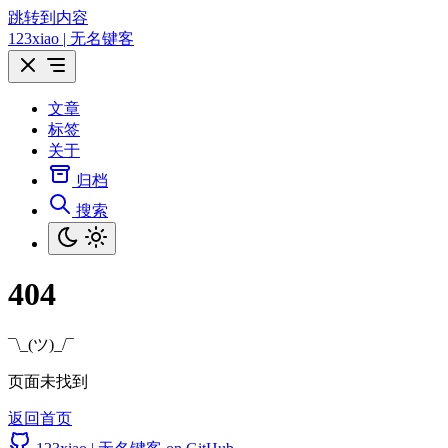
跳转到内容
123xiao | 无名键客
文章
标签
关于
归档
搜索
404
¯\_(ツ)_/¯
页面未找到
返回首页