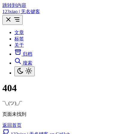
跳转到内容
123xiao | 无名键客
文章
标签
关于
归档
搜索
404
¯\_(ツ)_/¯
页面未找到
返回首页