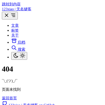
跳转到内容
123xiao | 无名键客
文章
标签
关于
归档
搜索
404
¯\_(ツ)_/¯
页面未找到
返回首页