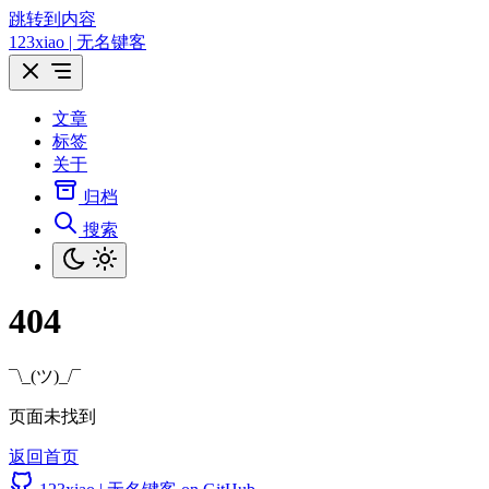
跳转到内容
123xiao | 无名键客
文章
标签
关于
归档
搜索
404
¯\_(ツ)_/¯
页面未找到
返回首页