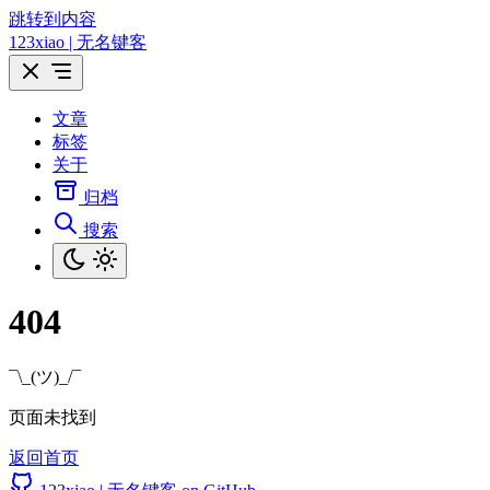
跳转到内容
123xiao | 无名键客
文章
标签
关于
归档
搜索
404
¯\_(ツ)_/¯
页面未找到
返回首页