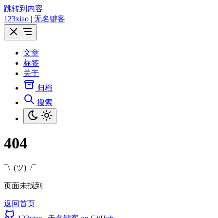
跳转到内容
123xiao | 无名键客
文章
标签
关于
归档
搜索
404
¯\_(ツ)_/¯
页面未找到
返回首页