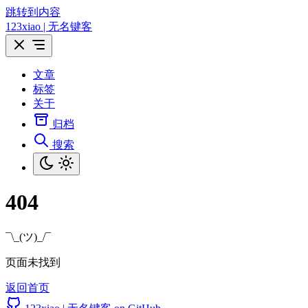
跳转到内容
123xiao | 无名键客
文章
标签
关于
归档
搜索
404
¯\_(ツ)_/¯
页面未找到
返回首页