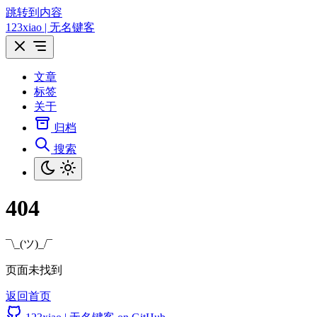
跳转到内容
123xiao | 无名键客
文章
标签
关于
归档
搜索
404
¯\_(ツ)_/¯
页面未找到
返回首页