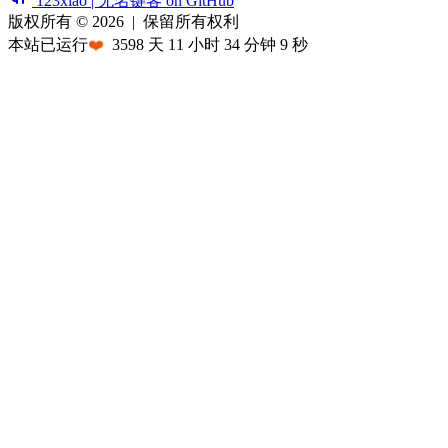
123xiao | 无名键客 on GitHub
版权所有 © 2026
|
保留所有权利
本站已运行
❤️
3598
天
11
小时
34
分钟
9
秒