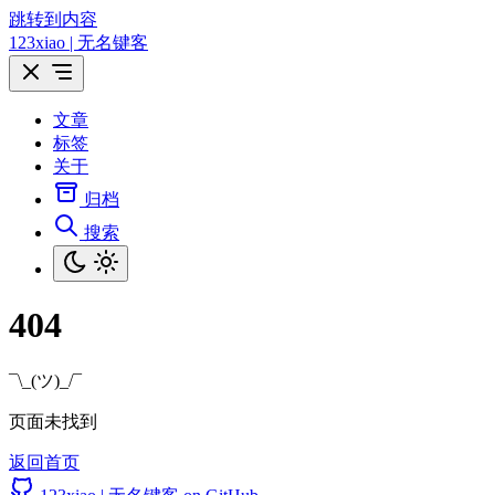
跳转到内容
123xiao | 无名键客
文章
标签
关于
归档
搜索
404
¯\_(ツ)_/¯
页面未找到
返回首页