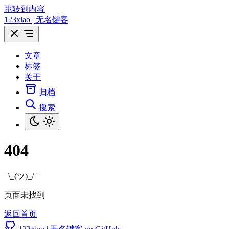
跳转到内容
123xiao | 无名键客
文章
标签
关于
归档
搜索
404
¯\_(ツ)_/¯
页面未找到
返回首页