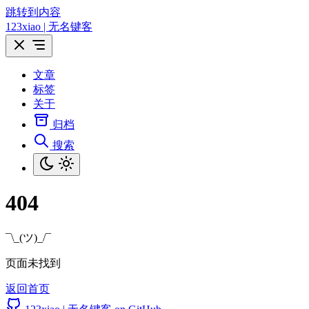
跳转到内容
123xiao | 无名键客
文章
标签
关于
归档
搜索
404
¯\_(ツ)_/¯
页面未找到
返回首页