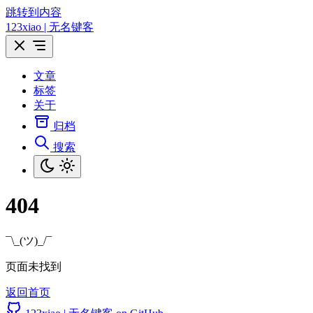
跳转到内容
123xiao | 无名键客
文章
标签
关于
归档
搜索
404
¯\_(ツ)_/¯
页面未找到
返回首页