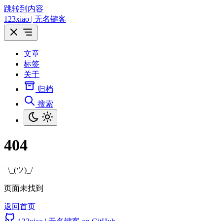
跳转到内容
123xiao | 无名键客
文章
标签
关于
归档
搜索
404
¯\_(ツ)_/¯
页面未找到
返回首页