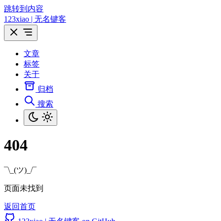
跳转到内容
123xiao | 无名键客
文章
标签
关于
归档
搜索
404
¯\_(ツ)_/¯
页面未找到
返回首页