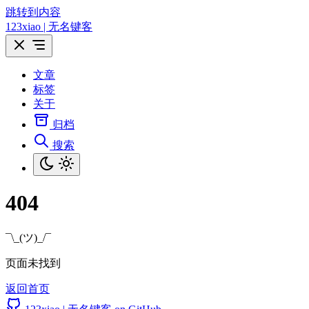
跳转到内容
123xiao | 无名键客
文章
标签
关于
归档
搜索
404
¯\_(ツ)_/¯
页面未找到
返回首页