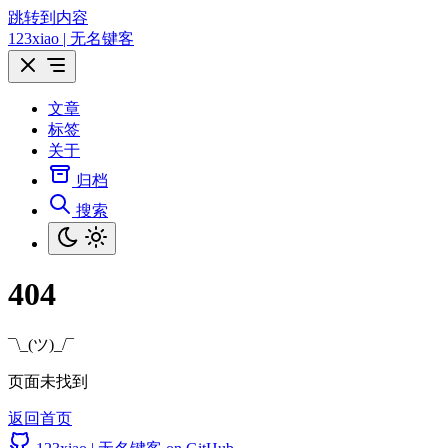
跳转到内容
123xiao | 无名键客
文章
标签
关于
归档
搜索
404
¯\_(ツ)_/¯
页面未找到
返回首页