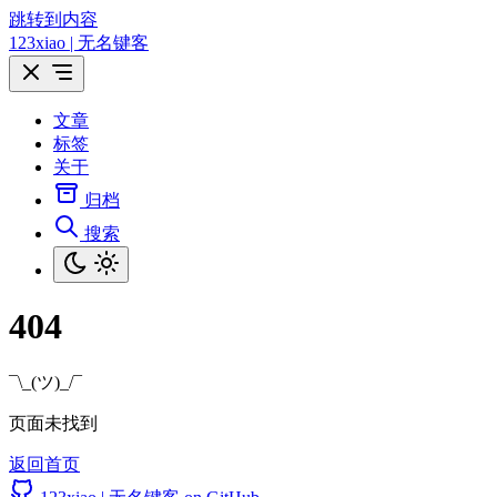
跳转到内容
123xiao | 无名键客
文章
标签
关于
归档
搜索
404
¯\_(ツ)_/¯
页面未找到
返回首页