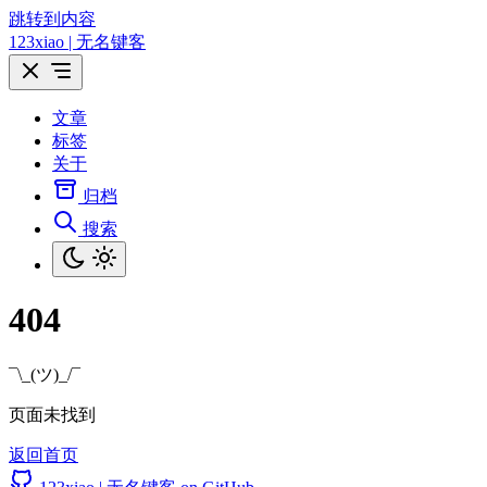
跳转到内容
123xiao | 无名键客
文章
标签
关于
归档
搜索
404
¯\_(ツ)_/¯
页面未找到
返回首页