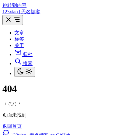
跳转到内容
123xiao | 无名键客
文章
标签
关于
归档
搜索
404
¯\_(ツ)_/¯
页面未找到
返回首页