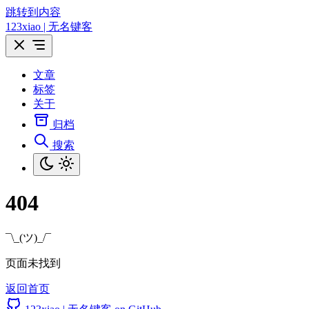
跳转到内容
123xiao | 无名键客
文章
标签
关于
归档
搜索
404
¯\_(ツ)_/¯
页面未找到
返回首页