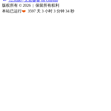
123xiao | 无名键客 on GitHub
版权所有 © 2026
|
保留所有权利
本站已运行
❤️
3597
天
3
小时
3
分钟
34
秒