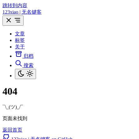
跳转到内容
123xiao | 无名键客
文章
标签
关于
归档
搜索
404
¯\_(ツ)_/¯
页面未找到
返回首页