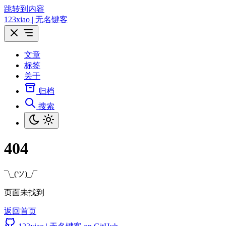
跳转到内容
123xiao | 无名键客
文章
标签
关于
归档
搜索
404
¯\_(ツ)_/¯
页面未找到
返回首页