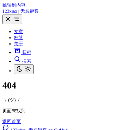
跳转到内容
123xiao | 无名键客
文章
标签
关于
归档
搜索
404
¯\_(ツ)_/¯
页面未找到
返回首页