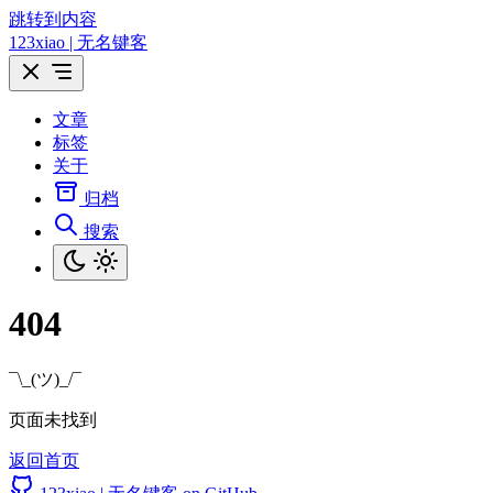
跳转到内容
123xiao | 无名键客
文章
标签
关于
归档
搜索
404
¯\_(ツ)_/¯
页面未找到
返回首页