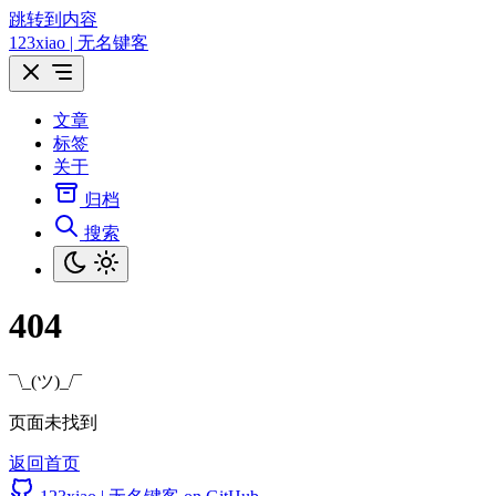
跳转到内容
123xiao | 无名键客
文章
标签
关于
归档
搜索
404
¯\_(ツ)_/¯
页面未找到
返回首页