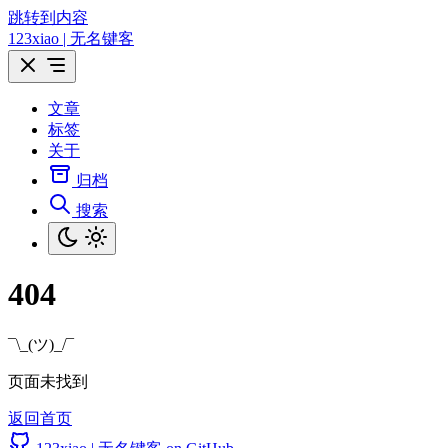
跳转到内容
123xiao | 无名键客
文章
标签
关于
归档
搜索
404
¯\_(ツ)_/¯
页面未找到
返回首页