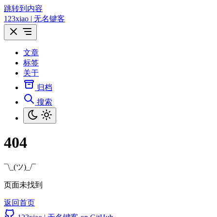
跳转到内容
123xiao | 无名键客
文章
标签
关于
归档
搜索
404
¯\_(ツ)_/¯
页面未找到
返回首页