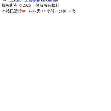
123xiao | 无名键客 on GitHub
版权所有 © 2026
|
保留所有权利
本站已运行
❤️
3596
天
14
小时
8
分钟
54
秒