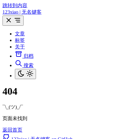
跳转到内容
123xiao | 无名键客
文章
标签
关于
归档
搜索
404
¯\_(ツ)_/¯
页面未找到
返回首页