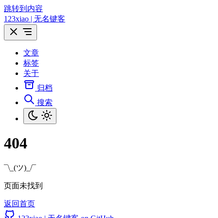
跳转到内容
123xiao | 无名键客
文章
标签
关于
归档
搜索
404
¯\_(ツ)_/¯
页面未找到
返回首页