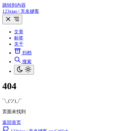
跳转到内容
123xiao | 无名键客
文章
标签
关于
归档
搜索
404
¯\_(ツ)_/¯
页面未找到
返回首页