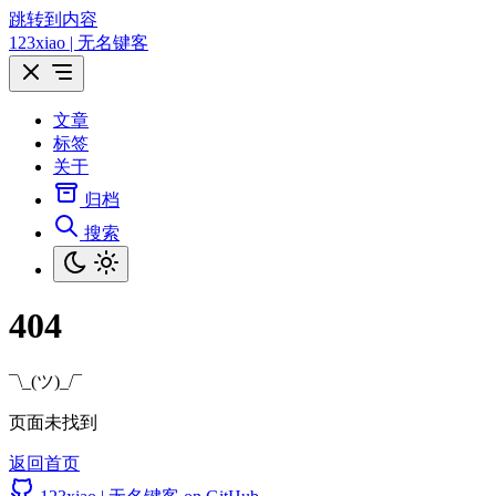
跳转到内容
123xiao | 无名键客
文章
标签
关于
归档
搜索
404
¯\_(ツ)_/¯
页面未找到
返回首页