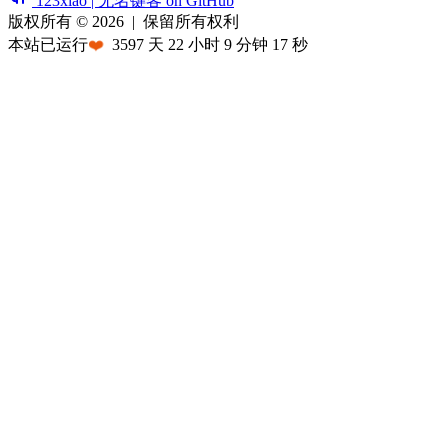
123xiao | 无名键客 on GitHub
版权所有 © 2026
|
保留所有权利
本站已运行
❤️
3597
天
22
小时
9
分钟
17
秒