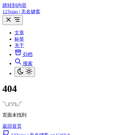
跳转到内容
123xiao | 无名键客
文章
标签
关于
归档
搜索
404
¯\_(ツ)_/¯
页面未找到
返回首页