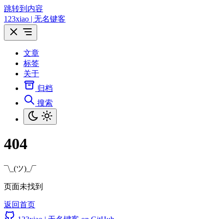
跳转到内容
123xiao | 无名键客
文章
标签
关于
归档
搜索
404
¯\_(ツ)_/¯
页面未找到
返回首页