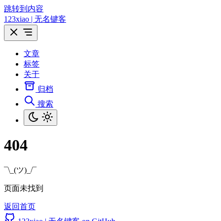
跳转到内容
123xiao | 无名键客
文章
标签
关于
归档
搜索
404
¯\_(ツ)_/¯
页面未找到
返回首页