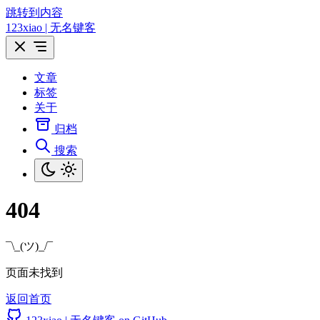
跳转到内容
123xiao | 无名键客
文章
标签
关于
归档
搜索
404
¯\_(ツ)_/¯
页面未找到
返回首页