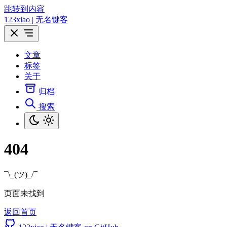
跳转到内容
123xiao | 无名键客
文章
标签
关于
归档
搜索
404
¯\_(ツ)_/¯
页面未找到
返回首页